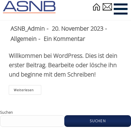
Zum
Inhalt
Hallo Welt!
springen
Beitrags-
Beitrag
ASNB_Admin
20. November 2023
Autor:
veröffentlicht:
Beitrags-
Beitrags-
Allgemein
Ein Kommentar
Kategorie:
Kommentare:
Willkommen bei WordPress. Dies ist dein
erster Beitrag. Bearbeite oder lösche ihn
und beginne mit dem Schreiben!
Hallo
Weiterlesen
Welt!
Suchen
SUCHEN